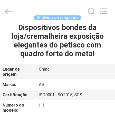
2026
Guangzhou
Ansheng
Display
Shelves
Shelving da despensa
Co.,Ltd.
All
Rights
Dispositivos bondes da
CASA
Reserved.
loja/cremalheira exposição
PRODUTOS
elegantes do petisco com
quadro forte do metal
VÍDEOS
Lugar de
China
origem:
SOBRE
NÓS
Marca:
AS
Certificação:
ISO9001, ISO2015, SGS
EXCURSÃO
Número do
j11
DA
modelo: