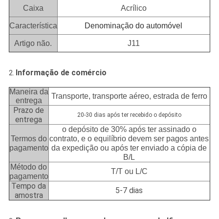
Caixa
Acrílico
Característica
Denominação do automóvel
Artigo não.
J11
Informação de comércio
2.
Maneira da
Transporte, transporte aéreo, estrada de ferro
entrega
Prazo de
20-30 dias após ter recebido o depósito
entrega
o depósito de 30% após ter assinado o
Termos do
contrato, e o equilíbrio devem ser pagos antes
pagamento
da expedição ou após ter enviado a cópia de
B/L
Método do
T/T ou L/C
pagamento
Tempo da
5-7 dias
amostra