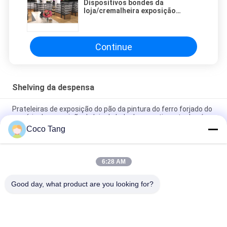
Dispositivos bondes da
loja/cremalheira exposição
elegantes do petisco com quadro
forte do metal
Continue
Shelving da despensa
Prateleiras de exposição do pão da pintura do ferro forjado do
armário de exposição da loja do bolo do revestimento do pó
Coco Tang
A padaria arquivando chapeada titânio do pão da despensa
arquiva a exposição do pão
6:28 AM
Suporte de exposição personalizado do alimento de petisco
de quatro lados para o supermercado Eco amigável
Good day, what product are you looking for?
Categorias populares
Todos