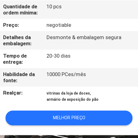
FÁBRICA
Quantidade de
10 pcs
ordem mínima:
CONTROLE
Preço:
negotiable
DA
Detalhes da
Desmonte & embalagem segura
QUALIDADE
embalagem:
Tempo de
20-30 dias
entrega:
CONTACTE-
NOS
Habilidade da
10000 PCes/mês
fonte:
Realçar:
,
PEÇA
vitrinas da loja de doces
armário de exposição do pão
UMAS
CITAÇÕES
MELHOR PREÇO
MAPA