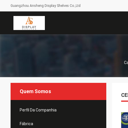
Guangzhou Ansheng Display Shelves Co.,Ltd
C
Quem Somos
CE
Perfil Da Companhia
Fábrica