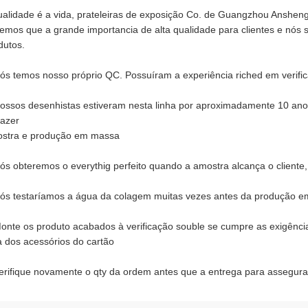
ualidade é a vida, prateleiras de exposição Co. de Guangzhou Ansheng
emos que a grande importancia de alta qualidade para clientes e nós 
dutos.
ós temos nosso próprio QC. Possuíram a experiência riched em verific
ossos desenhistas estiveram nesta linha por aproximadamente 10 anos
fazer
stra e produção em massa
ós obteremos o everythig perfeito quando a amostra alcança o cliente
ós testaríamos a água da colagem muitas vezes antes da produção e
onte os produto acabados à verificação souble se cumpre as exigência
ta dos acessórios do cartão
erifique novamente o qty da ordem antes que a entrega para assegurar 