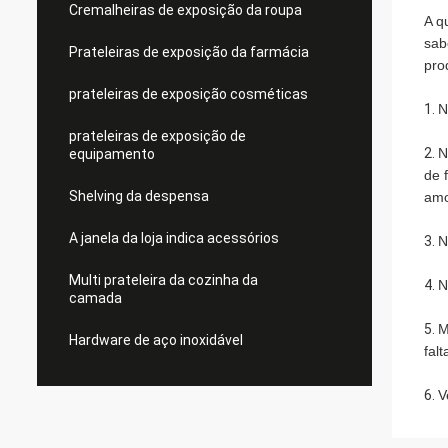
Cremalheiras de exposição da roupa
A q
sab
Prateleiras de exposição da farmácia
pro
prateleiras de exposição cosméticas
1.
N
prateleiras de exposição de
2.
N
equipamento
de 
Shelving da despensa
amo
A janela da loja indica acessórios
3.
N
Multi prateleira da cozinha da
4.
N
camada
5.
M
Hardware de aço inoxidável
fal
6.
V