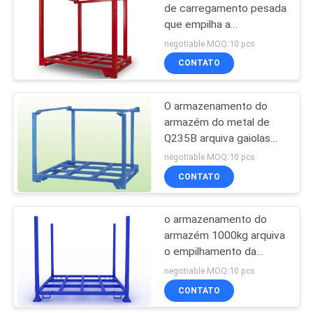
de carregamento pesada
que empilha a
14
cremalheira para o
negotiable MOQ:10 pcs
armazém estacionário
Prateleiras de
CONTATO
exposição da
O armazenamento do
farmácia
armazém do metal de
Q235B arquiva gaiolas
empilháveis do
negotiable MOQ:10 pcs
armazenamento
CONTATO
39
prateleiras de
o armazenamento do
armazém 1000kg arquiva
exposição
o empilhamento da
cosméticas
pálete do
negotiable MOQ:10 pcs
armazenamento de pneu
CONTATO