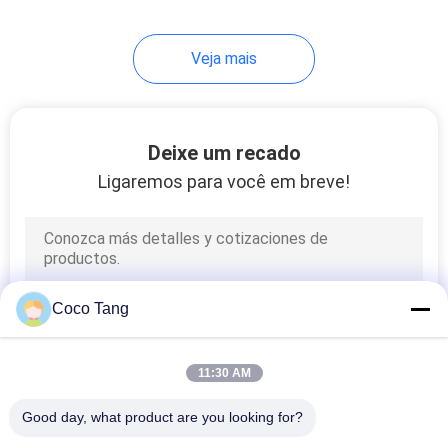
14
Veja mais
prateleiras de
exposição de
equipamento
Deixe um recado
Ligaremos para você em breve!
17
Shelving da
Coco Tang
despensa
11:30 AM
Good day, what product are you looking for?