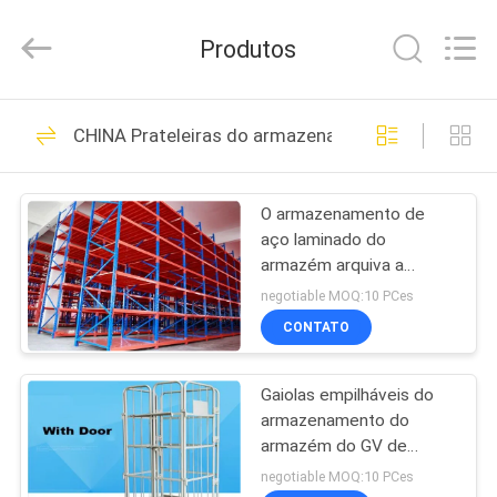
2026
Guangzhou
Ansheng
Produtos
Display
Shelves
Co.,Ltd.
All
Rights
CASA
41
Reserved.
CHINA Prateleiras do armazenamento do armazé
Shelving da
PRODUTOS
exposição da loja
O armazenamento de
aço laminado do
VÍDEOS
armazém arquiva a
camada ajustável
negotiable MOQ:10 PCes
SOBRE
CONTATO
39
NÓS
shelving da
Gaiolas empilháveis do
armazenamento do
EXCURSÃO
exposição do
armazém do GV de
DA
ISO9001 ISO2015 com
negotiable MOQ:10 PCes
supermercado