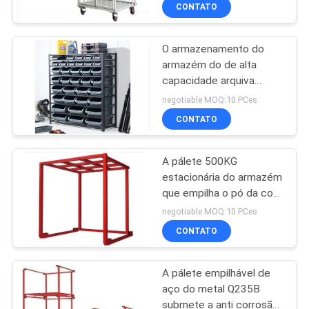
prateleiras
FÁBRICA
CONTATO
O armazenamento do
CONTROLE
32
armazém do de alta
DA
capacidade arquiva
Prateleiras do
QUALIDADE
cremalheiras do
negotiable MOQ:10 PCes
armazenamento do
armazenamento do
CONTATO
molde de
armazém
CONTACTE-
2000*600*2000mm
A pálete 500KG
NOS
estacionária do armazém
que empilha o pó da cor
51
PEÇA
da cremalheira revestiu
negotiable MOQ:10 PCes
Mostras da
UMAS
CONTATO
CITAÇÕES
ourivesaria
A pálete empilhável de
aço do metal Q235B
MAPA
submete a anti corrosão