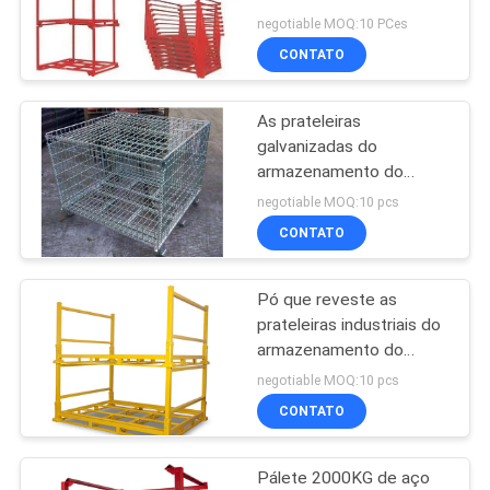
salvo o espaço
DO
negotiable MOQ:10 PCes
CONTATO
SITE
10
Cremalheira de
As prateleiras
PRIVACY
galvanizadas do
exposição dos
POLICY
armazenamento do
armazém soldaram o fio
esportes
negotiable MOQ:10 pcs
Lockable de aço Mesh
CONTATO
Pallet Cage
Pó que reveste as
22
prateleiras industriais do
Cremalheiras de
armazenamento do
armazém que dobram
negotiable MOQ:10 pcs
exposição da roupa
cremalheiras do
CONTATO
armazenamento material
Pálete 2000KG de aço