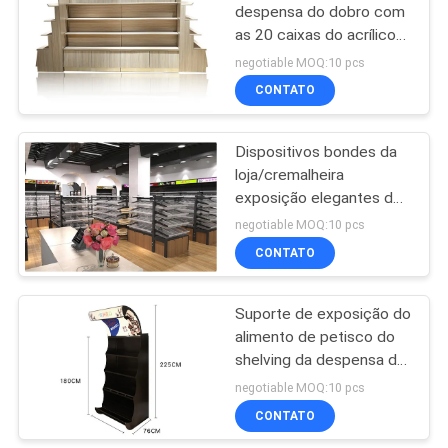
despensa do dobro com
as 20 caixas do acrílico
dos PCes
negotiable MOQ:10 pcs
900*450*1350mm
CONTATO
Dispositivos bondes da
loja/cremalheira
exposição elegantes do
petisco com quadro
negotiable MOQ:10 pcs
forte do metal
CONTATO
Suporte de exposição do
alimento de petisco do
shelving da despensa do
shopping com anúncio da
negotiable MOQ:10 pcs
caixa leve
CONTATO