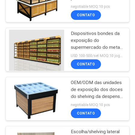
prateleiras de exposição
DO
negotiable MOQ:10 pcs
para o bolo
CONTATO
SITE
Dispositivos bondes da
PRIVACY
exposição do
POLICY
supermercado do metal
da loja de
USD 100-500/set MOQ:10 jogos
cadeia/shelving
CONTATO
mercearia da gôndola
para o alimento
OEM/ODM das unidades
de exposição dos doces
do shelving da despensa
do supermercado
negotiable MOQ:10 pcs
aceitável
CONTATO
Escolha/shelving lateral