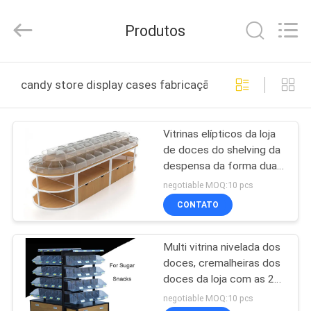
2026
Guangzhou
Ansheng
Produtos
Display
Shelves
Co.,Ltd.
All
Rights
CASA
Reserved.
candy store display cases fabricação online
PRODUTOS
Vitrinas elípticos da loja
de doces do shelving da
VÍDEOS
despensa da forma duas
camadas
negotiable MOQ:10 pcs
SOBRE
CONTATO
NÓS
Multi vitrina nivelada dos
doces, cremalheiras dos
EXCURSÃO
doces da loja com as 20
DA
caixas acrílicas
negotiable MOQ:10 pcs