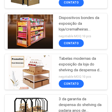
FÁBRICA
CONTATO
Dispositivos bondes da
CONTROLE
exposição da
DA
loja/cremalheiras
QUALIDADE
exposição econômicos
negotiable MOQ:10 pcs
da mercearia
CONTATO
CONTACTE-
Tabelas modernas da
NOS
exposição da loja do
shelving da despensa do
PEÇA
estilo
negotiable MOQ:10 pcs
1000*1000*1350mm
UMAS
CONTATO
CITAÇÕES
3 da garantia da
despensa do shelving da
MAPA
padaria anos de