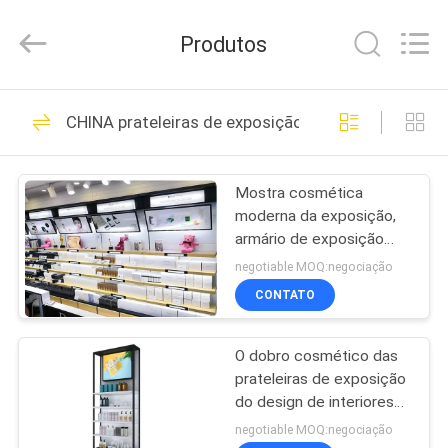
2026
Guangzhou
Ansheng
Produtos
Display
Shelves
Co.,Ltd.
All
Rights
CASA
41
Reserved.
CHINA prateleiras de exposição cosméticas
Shelving da
PRODUTOS
exposição da loja
Mostra cosmética
moderna da exposição,
VÍDEOS
armário de exposição
elegante da composição
negotiable MOQ:negociação
SOBRE
CONTATO
39
NÓS
shelving da
O dobro cosmético das
prateleiras de exposição
EXCURSÃO
exposição do
do design de interiores
DA
da loja do perfume
negotiable MOQ:negociação
supermercado