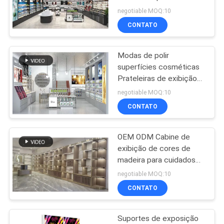
estante da loja
DO
negotiable MOQ:10
CONTATO
SITE
10
Cremalheira de
Modas de polir
PRIVACY
superfícies cosméticas
exposição dos
POLICY
Prateleiras de exibição
com logotipo e suporte
esportes
negotiable MOQ:10
de exibição acrílica
CONTATO
OEM ODM Cabine de
22
exibição de cores de
Cremalheiras de
madeira para cuidados
com a pele com luzes
negotiable MOQ:10
exposição da roupa
LED em todas as
CONTATO
camadas
Suportes de exposição