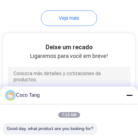
14
Veja mais
prateleiras de
exposição de
equipamento
Deixe um recado
Ligaremos para você em breve!
17
Shelving da
Coco Tang
despensa
7:12 AM
Good day, what product are you looking for?