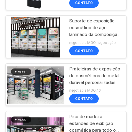
tomou partido projeto da
FÁBRICA
CONTATO
coluna
Suporte de exposição
CONTROLE
32
cosmético de aço
DA
laminado da composição
Prateleiras do
QUALIDADE
do armário/retalho de
negotiable MOQ:negociação
armazenamento do
exposição
CONTATO
armazém
CONTACTE-
Prateleiras de exposição
NOS
de cosméticos de metal
durável personalizadas
51
PEÇA
com caixa de luz de
negotiable MOQ:10
grande cabine
Mostras da
UMAS
CONTATO
CITAÇÕES
ourivesaria
Piso de madeira
estandes de exibição
MAPA
cosmética para todo o