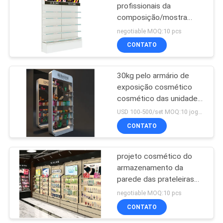
profissionais da
composição/mostra
14
cosmética fixada na
negotiable MOQ:10 pcs
parede da exposição
Prateleiras de
CONTATO
exposição da
30kg pelo armário de
farmácia
exposição cosmético
cosmético das unidades
de exposição da camada
USD 100-500/set MOQ:10 jogos
com o certificado de
CONTATO
39
ISO9001/GV
prateleiras de
projeto cosmético do
armazenamento da
exposição
parede das prateleiras
cosméticas
de exposição da loja
negotiable MOQ:10 pcs
varejo da espessura de
CONTATO
18mm