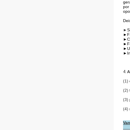
ger
por
opo
Dei
►
S
►Fa
►Co
►Fo
►Ut
►In
4.
A
(1)
(2)
(3)
(4)
Va