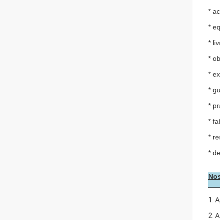
* a
* e
* l
* o
* e
* g
* p
* f
* r
* d
Nos
1.
A
2.
A