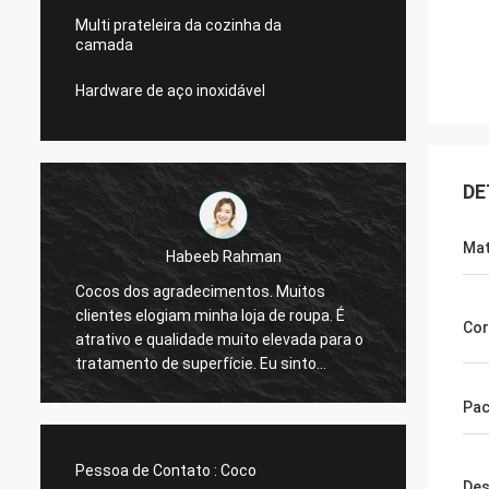
Multi prateleira da cozinha da
camada
Hardware de aço inoxidável
DE
Mat
Galletti de Marco
Você feito sempre um bom trabalho para
Ag
É
mim! As prateleiras de exposição da
Me
Cor
ra o
janela da loja do Natal chegaram. Após a
es
instalação, nós enviar-lhe-emos imagens.
ap
Muitos agradecimentos.
ex
Pac
me
Pessoa de Contato :
Coco
Des