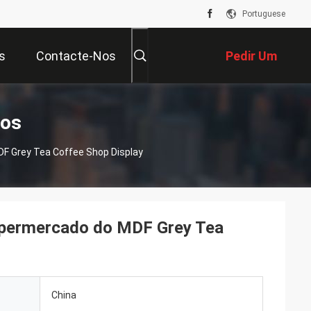
Portuguese
s
Contacte-Nos
Pedir Um
Orçamento
tos
DF Grey Tea Coffee Shop Display
supermercado do MDF Grey Tea
China