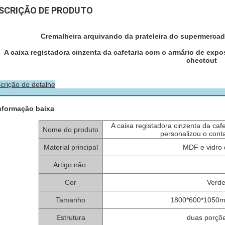
SCRIÇÃO DE PRODUTO
Cremalheira arquivando da prateleira do supermerca
A caixa registadora cinzenta da cafetaria com o armário de exp
chectout
crição do detalhe
nformação baixa
A caixa registadora cinzenta da ca
Nome do produto
personalizou o cont
Material principal
MDF e vidro 
Artigo não.
Cor
Verde
Tamanho
1800*600*1050
Estrutura
duas porçõ