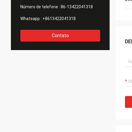
Número de telefone :
86-13422041318
Whatsapp :
+8613422041318
Contato
DE