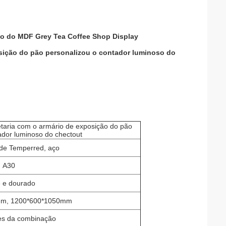
do do MDF Grey Tea Coffee Shop Display
osição do pão personalizou o contador luminoso do
fetaria com o armário de exposição do pão
ador luminoso do chectout
de Temperred, aço
A30
 e dourado
mm, 1200*600*1050mm
es da combinação