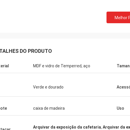
Melhor 
TALHES DO PRODUTO
erial
MDF e vidro de Temperred, aço
Taman
Fernando
Habeeb
radecimentos para sua cremalheira.
Cocos dos agradeci
u armazém do equipamento de
clientes elogiam min
Verde e dourado
Acessó
porte olha em ordem agora. E eu estou
atrativo e qualidade
lanando para fazer uma sala de
tratamento de superf
posições para bens do esporte. Ajude-
satisfeito
ote
caixa de madeira
Uso
 a projetá-lo mais tarde.
Arquivar da exposição da cafetaria
,
Arquivar da e
tacar