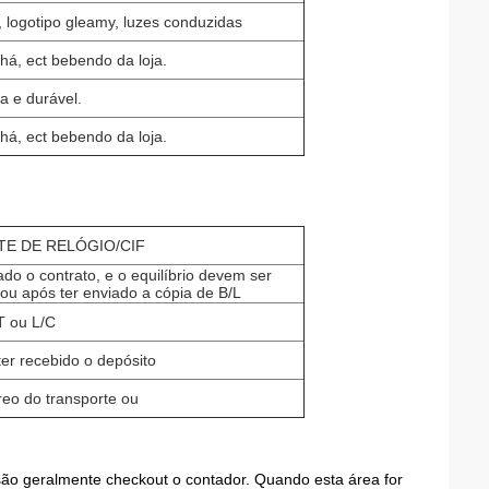
 logotipo gleamy, luzes conduzidas
chá, ect bebendo da loja.
 e durável.
chá, ect bebendo da loja.
E DE RELÓGIO/CIF
do o contrato, e o equilíbrio devem ser
ou após ter enviado a cópia de B/L
T ou L/C
ter recebido o depósito
reo do transporte ou
s são geralmente checkout o contador. Quando esta área for