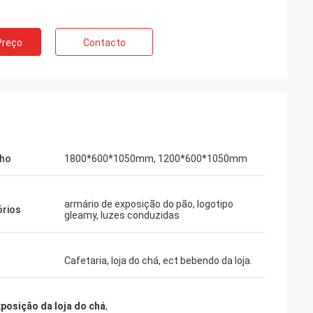
Preço
Contacto
ho
1800*600*1050mm, 1200*600*1050mm
 Rahman
mentos. Muitos
ha loja de roupa. É
armário de exposição do pão, logotipo
rios
gleamy, luzes conduzidas
 muito elevada para o
ície. Eu sinto
Cafetaria, loja do chá, ect bebendo da loja.
xposição da loja do chá
,