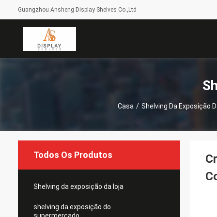
Guangzhou Ansheng Display Shelves Co.,Ltd
Sh
Casa
/
Shelving Da Exposição D
Todos Os Produtos
Cr
Co
Shelving da exposição da loja
shelving da exposição do
supermercado