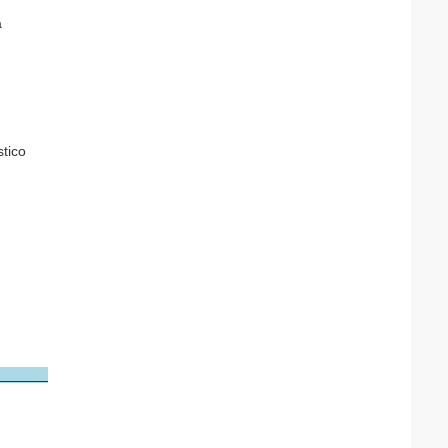
a
tico