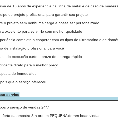
cima de 15 anos de experiência na linha de metal e de caso de madeir
quipe de projeto profissional para garantir seu projeto
ivre o projeto sem nenhuma carga e possa ser personalizado
bra excelente para servir-lo com melhor qualidade
xperiência completa a cooperar com os tipos de ultramarino e de domés
uia de instalação profissional para você
razo de execução curto e prazo de entrega rápido
abricante direto para o melhor preço
esposta de Immediated
epois que o serviço ofereceu
so serviço
pós o serviço de vendas 24*7
 oferta da amostra & a ordem PEQUENA deram boas-vindas