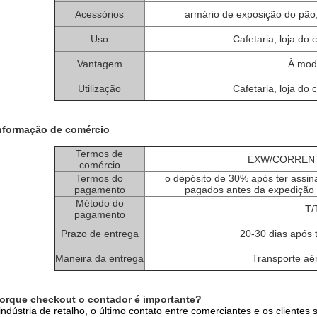
Acessórios
armário de exposição do pão,
Uso
Cafetaria, loja do 
Vantagem
À moda
Utilização
Cafetaria, loja do 
nformação de comércio
Termos de
EXW/CORRENT
comércio
Termos do
o depósito de 30% após ter assina
pagamento
pagados antes da expedição 
Método do
T/
pagamento
Prazo de entrega
20-30 dias após 
Maneira da entrega
Transporte aé
orque checkout o contador é importante?
indústria de retalho, o último contato entre comerciantes e os cliente