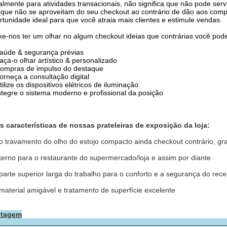
almente para atividades transacionais, não significa que não pode servi
 que não se aproveitam do seu checkout ao contrário de dão aos com
rtunidade ideal para que você atraia mais clientes e estimule vendas.
xe-nos ter um olhar no algum checkout ideias que contrárias você pod
aúde & segurança prévias
ça-o olhar artístico & personalizado
mpras de impulso do destaque
rneça a consultação digital
ilize os dispositivos elétricos de iluminação
tegre o sistema moderno e profissional da posição
s características de nossas prateleiras de exposição da loja:
o travamento do olho do estojo compacto ainda checkout contrário, gr
 terno para o restaurante do supermercado/loja e assim por diante
 parte superior larga do trabalho para o conforto e a segurança do rece
 material amigável e tratamento de superfície excelente
ntagem