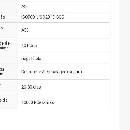
AS
ção
ISO9001, ISO2015, SGS
do
A30
de de
10 PCes
nima
negotiable
 da
Desmonte & embalagem segura
em
e
20-30 dias
e da
10000 PCes/mês