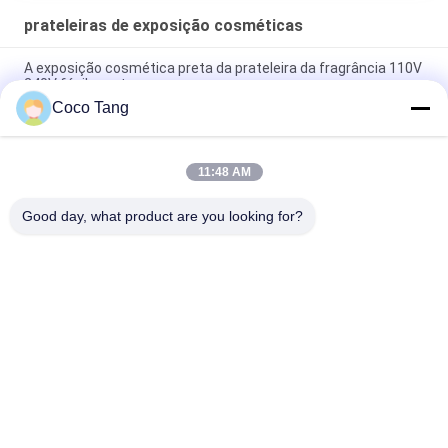
prateleiras de exposição cosméticas
A exposição cosmética preta da prateleira da fragrância 110V
240V fácil monta
Coco Tang
A exposição cosmética do GV do ISO arquiva o armário
luxuoso do perfume da fragrância
11:48 AM
Mostra cosmética fixada na parede cosmética da exposição
das cremalheiras de exposição do MDF do metal
Good day, what product are you looking for?
Categorias populares
Todos
Shelving Da 
Shelving Da 
Exposição Da Loja
Exposição Do 
Supermercado
Prateleiras Do 
Mostras Da 
Armazenamento Do 
Ourivesaria
Armazém
Cremalheira De 
Cremalheiras De 