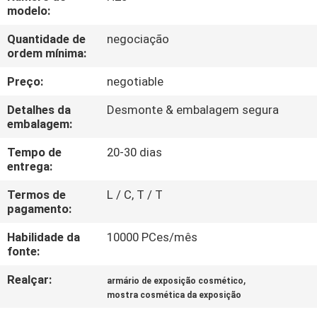
FÁBRICA
modelo:
Quantidade de
negociação
CONTROLE
ordem mínima:
DA
Preço:
negotiable
QUALIDADE
Detalhes da
Desmonte & embalagem segura
embalagem:
CONTACTE-
Tempo de
20-30 dias
entrega:
NOS
Termos de
L / C, T / T
pagamento:
PEÇA
Habilidade da
10000 PCes/mês
UMAS
fonte:
CITAÇÕES
Realçar:
,
armário de exposição cosmético
mostra cosmética da exposição
MAPA