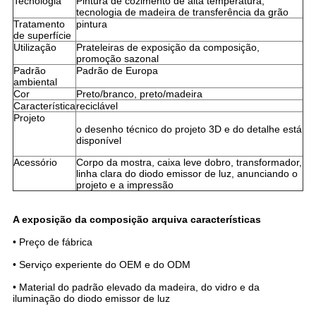
Tecnologia
Pintura de cozimento de alta temperatura,
tecnologia de madeira de transferência da grão
Tratamento
pintura
de superfície
Utilização
Prateleiras de exposição da composição,
promoção sazonal
Padrão
Padrão de Europa
ambiental
Cor
Preto/branco, preto/madeira
Característica
reciclável
Projeto
o desenho técnico do projeto 3D e do detalhe está
disponível
Acessório
Corpo da mostra, caixa leve dobro, transformador,
linha clara do diodo emissor de luz, anunciando o
projeto e a impressão
A exposição da composição arquiva características
• Preço de fábrica
• Serviço experiente do OEM e do ODM
• Material do padrão elevado da madeira, do vidro e da
iluminação do diodo emissor de luz