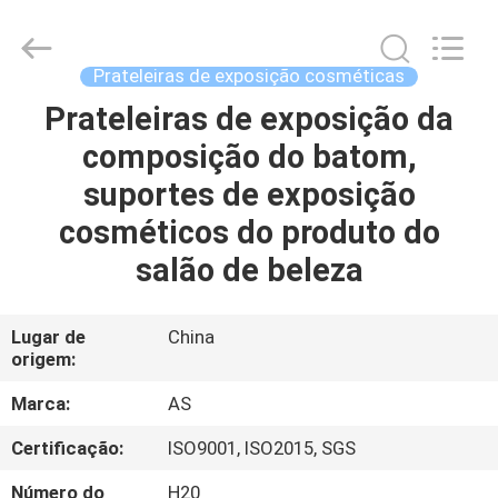
2026
Guangzhou
Ansheng
Display
Shelves
Prateleiras de exposição cosméticas
Co.,Ltd.
All
Rights
Prateleiras de exposição da
CASA
Reserved.
composição do batom,
PRODUTOS
suportes de exposição
cosméticos do produto do
VÍDEOS
salão de beleza
SOBRE
Lugar de
China
origem:
NÓS
Marca:
AS
EXCURSÃO
Certificação:
ISO9001, ISO2015, SGS
DA
Número do
H20