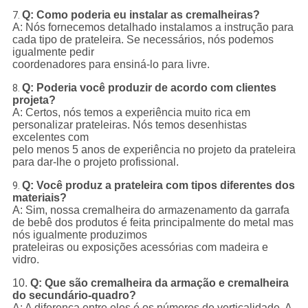
Q: Como poderia eu instalar as cremalheiras?
7.
A: Nós fornecemos detalhado instalamos a instrução para
cada tipo de prateleira. Se necessários, nós podemos
igualmente pedir
coordenadores para ensiná-lo para livre.
Q: Poderia você produzir de acordo com clientes
8.
projeta?
A: Certos, nós temos a experiência muito rica em
personalizar prateleiras. Nós temos desenhistas
excelentes com
pelo menos 5 anos de experiência no projeto da prateleira
para dar-lhe o projeto profissional.
Q: Você produz a prateleira com tipos diferentes dos
9.
materiais?
A: Sim, nossa cremalheira do armazenamento da garrafa
de bebê dos produtos é feita principalmente do metal mas
nós igualmente produzimos
prateleiras ou exposições acessórias com madeira e
vidro.
10.
Q: Que são cremalheira da armação e cremalheira
do secundário-quadro?
A: A diferença entre eles é os números de verticalidade. A