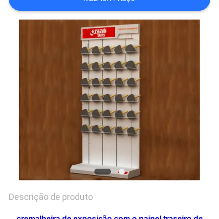
DO
SITE
PRIVACY
POLICY
Descrição de produto
cremalheira de exposição com o painel traseiro de