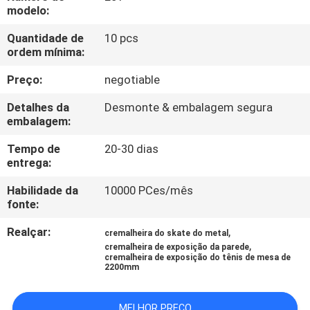
FÁBRICA
modelo:
Quantidade de
10 pcs
CONTROLE
ordem mínima:
DA
Preço:
negotiable
QUALIDADE
Detalhes da
Desmonte & embalagem segura
embalagem:
CONTACTE-
Tempo de
20-30 dias
entrega:
NOS
Habilidade da
10000 PCes/mês
fonte:
PEÇA
Realçar:
,
UMAS
cremalheira do skate do metal
,
cremalheira de exposição da parede
CITAÇÕES
cremalheira de exposição do tênis de mesa de
2200mm
MAPA
MELHOR PREÇO