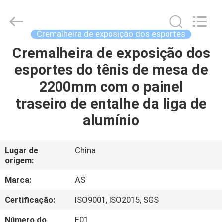
2026
Guangzhou
Ansheng
Display
Shelves
Cremalheira de exposição dos esportes
Co.,Ltd.
All
Rights
Cremalheira de exposição dos
CASA
Reserved.
esportes do tênis de mesa de
PRODUTOS
2200mm com o painel
traseiro de entalhe da liga de
VÍDEOS
alumínio
SOBRE
Lugar de
China
origem:
NÓS
Marca:
AS
EXCURSÃO
Certificação:
ISO9001, ISO2015, SGS
DA
Número do
E01