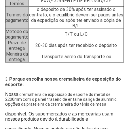
EXW/CORRENTE DE RELÓGIO/CIF
termos
o depósito de 30% após ter assinado o
Termos do
contrato, e o equilíbrio devem ser pagos antes
pagamento
da expedição ou após ter enviado a cópia de
B/L
Método do
T/T ou L/C
pagamento
Prazo de
20-30 dias após ter recebido o depósito
entrega
Maneira da
Transporte aéreo do transporte ou
entrega
Porque escolha nossa cremalheira de exposição do
3.
esporte:
Nossa
cremalheira de exposição do esporte do metal de
2200mm com o painel traseiro de entalhe da liga de alumínio,
opções
do
da prateleira da cremalheira
tênis de mesa
disponível. Os supermercados e as mercearias usam
nossos produtos devido à durabilidade e
versatilidade. Nossas prateleiras são feitas do aço