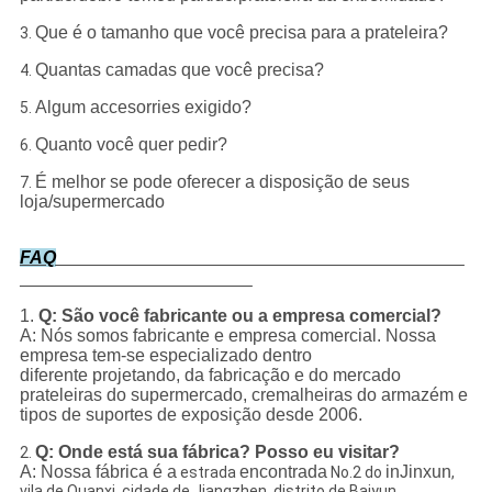
Que é o tamanho que você precisa para a prateleira?
3.
Quantas camadas que você precisa?
4.
Algum accesorries exigido?
5.
Quanto você quer pedir?
6.
É melhor se pode oferecer a disposição de seus
7.
loja/supermercado
FAQ
1.
Q: São você fabricante ou a empresa comercial?
A: Nós somos fabricante e empresa comercial. Nossa
empresa tem-se especializado dentro
diferente projetando, da fabricação e do mercado
prateleiras do supermercado, cremalheiras do armazém e
tipos de suportes de exposição desde 2006.
Q: Onde está sua fábrica? Posso eu visitar?
2.
A: Nossa fábrica é a
encontrada
inJinxun
estrada
No.2 do
,
vila de Quanxi, cidade de Jiangzhen, distrito de Baiyun,