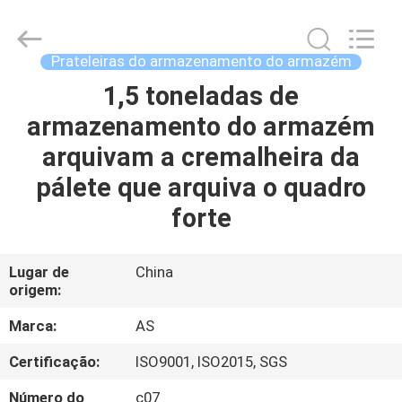
2026
Guangzhou
Ansheng
Display
Shelves
Prateleiras do armazenamento do armazém
Co.,Ltd.
All
Rights
1,5 toneladas de
CASA
Reserved.
armazenamento do armazém
PRODUTOS
arquivam a cremalheira da
pálete que arquiva o quadro
VÍDEOS
forte
SOBRE
Lugar de
China
origem:
NÓS
Marca:
AS
EXCURSÃO
Certificação:
ISO9001, ISO2015, SGS
DA
Número do
c07