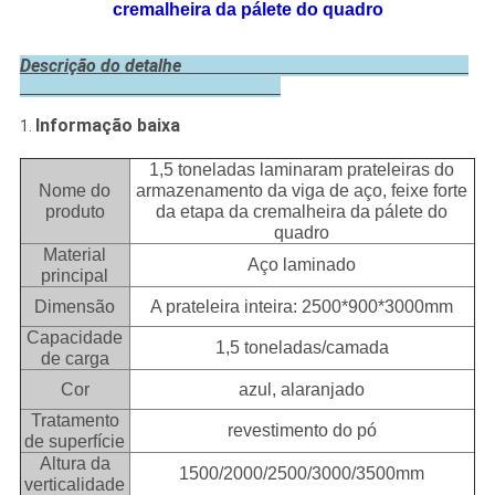
cremalheira da pálete do quadro
Descrição do detalhe
Informação baixa
1.
1,5 toneladas laminaram prateleiras do
Nome do
armazenamento da viga de aço, feixe forte
produto
da etapa da cremalheira da pálete do
quadro
Material
Aço laminado
principal
Dimensão
A prateleira inteira: 2500*900*3000mm
Capacidade
1,5 toneladas/camada
de carga
Cor
azul, alaranjado
Tratamento
revestimento do pó
de superfície
Altura da
1500/2000/2500/3000/3500mm
verticalidade