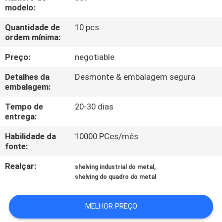
FÁBRICA
modelo:
Quantidade de
10 pcs
CONTROLE
ordem mínima:
DA
Preço:
negotiable
QUALIDADE
Detalhes da
Desmonte & embalagem segura
embalagem:
CONTACTE-
Tempo de
20-30 dias
entrega:
NOS
Habilidade da
10000 PCes/mês
fonte:
PEÇA
Realçar:
,
UMAS
shelving industrial do metal
shelving do quadro do metal
CITAÇÕES
MELHOR PREÇO
MAPA