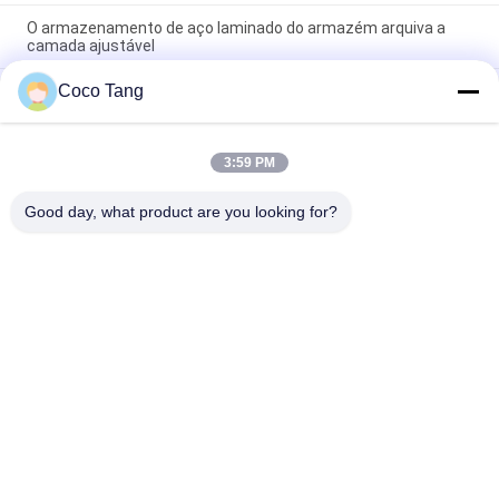
O armazenamento de aço laminado do armazém arquiva a
camada ajustável
Coco Tang
Gaiolas empilháveis do armazenamento do armazém do GV
de ISO9001 ISO2015 com prateleiras
O armazenamento do armazém do de alta capacidade
3:59 PM
arquiva cremalheiras do armazenamento do molde de
2000*600*2000mm
Good day, what product are you looking for?
Categorias populares
Todos
Shelving Da 
Shelving Da 
Exposição Da Loja
Exposição Do 
Supermercado
Prateleiras Do 
Mostras Da 
Armazenamento Do 
Ourivesaria
Armazém
Cremalheira De 
Cremalheiras De 
Exposição Dos 
Exposição Da Roupa
Esportes