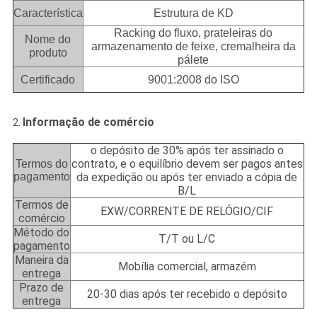
Característica
Estrutura de KD
Racking do fluxo, prateleiras do
Nome do
armazenamento de feixe, cremalheira da
produto
pálete
Certificado
9001:2008 do ISO
Informação de comércio
2.
o depósito de 30% após ter assinado o
contrato, e o equilíbrio devem ser pagos antes
Termos do
pagamento
da expedição ou após ter enviado a cópia de
B/L
Termos de
EXW/CORRENTE DE RELÓGIO/CIF
comércio
Método do
T/T ou L/C
pagamento
Maneira da
Mobília comercial, armazém
entrega
Prazo de
20-30 dias após ter recebido o depósito
entrega