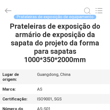
2026
Guangzhou
Ansheng
Display
Shelves
Prateleiras de exposição de equipamento
Co.,Ltd.
All
Rights
Prateleiras de exposição do
CASA
Reserved.
armário de exposição da
PRODUTOS
sapata do projeto da forma
para sapatas
VÍDEOS
1000*350*2000mm
SOBRE
Lugar de
Guangdong, China
origem:
NÓS
Marca:
AS
EXCURSÃO
Certificação:
ISO9001, SGS
DA
Número do
AS-S01