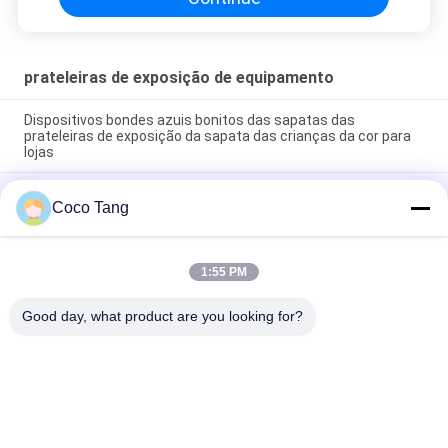
prateleiras de exposição de equipamento
Dispositivos bondes azuis bonitos das sapatas das
prateleiras de exposição da sapata das crianças da cor para
lojas
Cremalheira fixada na parede da sapata da unidade de
Coco Tang
exposição da sapata das senhoras para a sala de exposições
batida abaixo do projeto
A parede ereta livre da exposição da cremalheira/sapata de
1:55 PM
exposição da sapata do quadro do metal arquiva a camada
ajustável
Good day, what product are you looking for?
Categorias populares
Todos
Shelving Da 
Shelving Da 
Exposição Da Loja
Exposição Do 