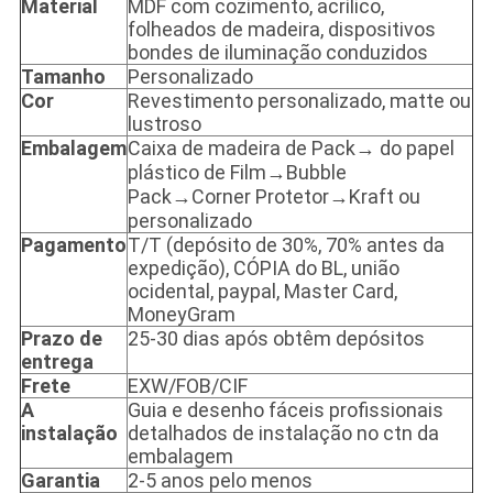
Material
MDF com cozimento, acrílico,
folheados de madeira, dispositivos
bondes de iluminação conduzidos
Tamanho
Personalizado
Cor
Revestimento personalizado, matte ou
lustroso
Embalagem
Caixa de madeira de Pack→ do papel
plástico de Film→Bubble
Pack→Corner Protetor→Kraft ou
personalizado
Pagamento
T/T (depósito de 30%, 70% antes da
expedição), CÓPIA do BL, união
ocidental, paypal, Master Card,
MoneyGram
Prazo de
25-30 dias após obtêm depósitos
entrega
Frete
EXW/FOB/CIF
A
Guia e desenho fáceis profissionais
instalação
detalhados de instalação no ctn da
embalagem
Garantia
2-5 anos pelo menos