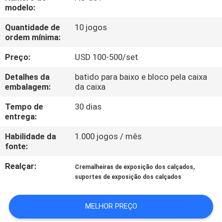
FÁBRICA
modelo:
Quantidade de
10 jogos
CONTROLE
ordem mínima:
DA
Preço:
USD 100-500/set
QUALIDADE
Detalhes da
batido para baixo e bloco pela caixa
embalagem:
da caixa
CONTACTE-
Tempo de
30 dias
entrega:
NOS
Habilidade da
1.000 jogos / mês
fonte:
PEÇA
Realçar:
,
UMAS
Cremalheiras de exposição dos calçados
suportes de exposição dos calçados
CITAÇÕES
MELHOR PREÇO
MAPA