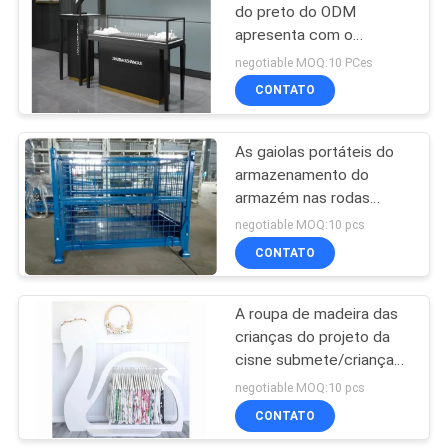
do preto do ODM
apresenta com o
14
fechamento elétrico de
negotiable MOQ:10 PCes
vidro ultra branco
Prateleiras de
CONTATO
exposição da
As gaiolas portáteis do
farmácia
armazenamento do
armazém nas rodas
personalizaram
negotiable MOQ:10 pcs
tamanhos/cores
CONTATO
39
prateleiras de
A roupa de madeira das
crianças do projeto da
exposição
cisne submete/criança
cosméticas
que elegante a roupa
negotiable MOQ:10 pcs
submete o suporte
CONTATO