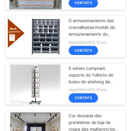
FÁBRICA
CONTATO
O armazenamento das
CONTROLE
32
cremalheiras/molde do
DA
armazenamento do
Prateleiras do
QUALIDADE
hardware do de alta
negotiable MOQ:10 pcs
armazenamento do
capacidade submete a
CONTATO
instalação fácil
armazém
CONTACTE-
6 séries compram
NOS
suporte do folheto do
bolso do shelving da
51
PEÇA
exposição
negotiable MOQ:10 pcs
compartimentos/propaganda
Mostras da
UMAS
CONTATO
CITAÇÕES
ourivesaria
Cor dourada das
prateleiras de loja da
MAPA
roupa das mulheres/dos