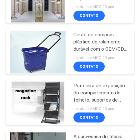
sistemas de exposição
DO
negotiable MOQ:10 pcs
roupa do retalho
CONTATO
SITE
10
Cremalheira de
Cesto de compras
PRIVACY
plástico do rolamento
exposição dos
POLICY
durável com o OEM/ODM
das rodas disponíveis
esportes
negotiable MOQ:10 pcs
CONTATO
Prateleira de exposição
22
do compartimento do
Cremalheiras de
folheto, suportes de
exposição portáteis do
negotiable MOQ:10 pcs
exposição da roupa
folheto com projeto do
CONTATO
logotipo
A ourivesaria do titânio