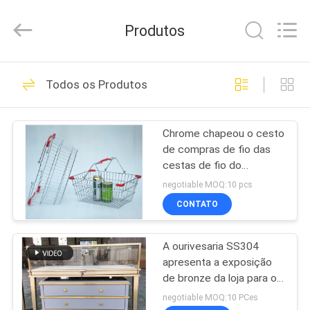
2026
Guangzhou
Ansheng
Produtos
Display
Shelves
Co.,Ltd.
All
Rights
CASA
41
Reserved.
Todos os Produtos
Shelving da
PRODUTOS
exposição da loja
Chrome chapeou o cesto
de compras de fio das
VÍDEOS
cestas de fio do
supermercado para a
negotiable MOQ:10 pcs
mercearia
SOBRE
CONTATO
39
NÓS
shelving da
A ourivesaria SS304
apresenta a exposição
EXCURSÃO
exposição do
de bronze da loja para o
DA
vidro de relógio
negotiable MOQ:10 PCes
supermercado