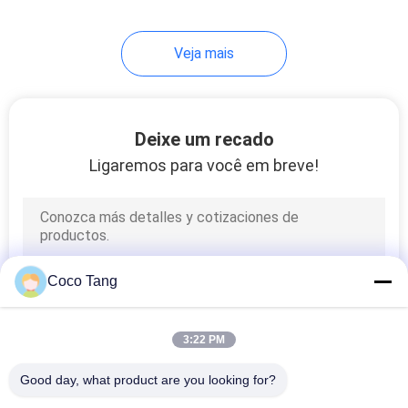
14
Veja mais
prateleiras de
exposição de
equipamento
Deixe um recado
Ligaremos para você em breve!
17
Shelving da
Coco Tang
despensa
3:22 PM
Good day, what product are you looking for?