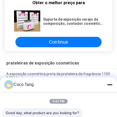
Obter o melhor preço para
Suporte de exposição varejo da
composição, contador cosmético
da exposição para a exposição
Continue
prateleiras de exposição cosméticas
A exposição cosmética preta da prateleira da fragrância 110V
240V fácil monta
Coco Tang
A exposição cosmética do GV do ISO arquiva o armário
luxuoso do perfume da fragrância
4:41 PM
Mostra cosmética fixada na parede cosmética da exposição
das cremalheiras de exposição do MDF do metal
Good day, what product are you looking for?