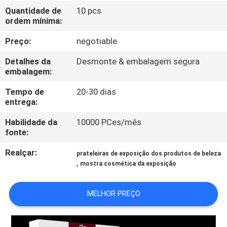
FÁBRICA
Quantidade de
10 pcs
ordem mínima:
CONTROLE
Preço:
negotiable
DA
Detalhes da
Desmonte & embalagem segura
QUALIDADE
embalagem:
Tempo de
20-30 dias
entrega:
CONTACTE-
NOS
Habilidade da
10000 PCes/mês
fonte:
Realçar:
PEÇA
prateleiras de exposição dos produtos de beleza
,
mostra cosmética da exposição
UMAS
CITAÇÕES
MELHOR PREÇO
MAPA