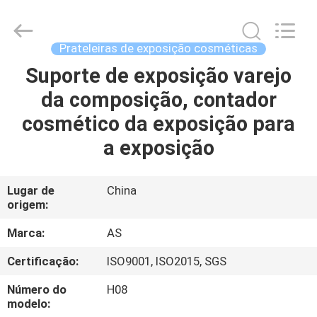
2026
Guangzhou
Ansheng
Display
Shelves
Prateleiras de exposição cosméticas
Co.,Ltd.
All
Rights
Suporte de exposição varejo
CASA
Reserved.
da composição, contador
PRODUTOS
cosmético da exposição para
a exposição
VÍDEOS
Lugar de
China
origem:
SOBRE
NÓS
Marca:
AS
Certificação:
ISO9001, ISO2015, SGS
EXCURSÃO
Número do
H08
DA
modelo: