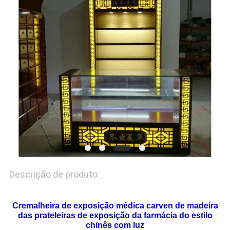
DO
SITE
PRIVACY
POLICY
Descrição de produto
Cremalheira de exposição médica carven de madeira
das prateleiras de exposição da farmácia do estilo
chinês com luz