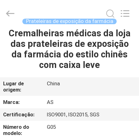
2026
Guangzhou
Ansheng
Display
Shelves
Prateleiras de exposição da farmácia
Co.,Ltd.
All
Rights
Cremalheiras médicas da loja
CASA
Reserved.
das prateleiras de exposição
PRODUTOS
da farmácia do estilo chinês
com caixa leve
VÍDEOS
Lugar de
China
origem:
SOBRE
NÓS
Marca:
AS
Certificação:
ISO9001, ISO2015, SGS
EXCURSÃO
Número do
G05
DA
modelo: