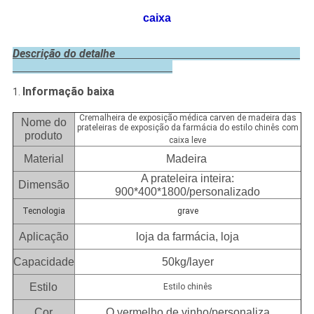
caixa
Descrição do detalhe
Informação baixa
1.
Cremalheira de exposição médica carven de madeira das
Nome do
prateleiras de exposição da farmácia do estilo chinês com
produto
caixa leve
Material
Madeira
A prateleira inteira:
Dimensão
900*400*1800/personalizado
Tecnologia
grave
Aplicação
loja da farmácia, loja
Capacidade
50kg/layer
Estilo
Estilo chinês
Cor
O vermelho de vinho/personaliza