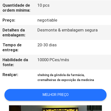
FÁBRICA
Quantidade de
10 pcs
ordem mínima:
CONTROLE
Preço:
negotiable
DA
Detalhes da
Desmonte & embalagem segura
QUALIDADE
embalagem:
Tempo de
20-30 dias
entrega:
CONTACTE-
NOS
Habilidade da
10000 PCes/mês
fonte:
Realçar:
,
PEÇA
shelving da gôndola da farmácia
cremalheiras de exposição da medicina
UMAS
CITAÇÕES
MELHOR PREÇO
MAPA