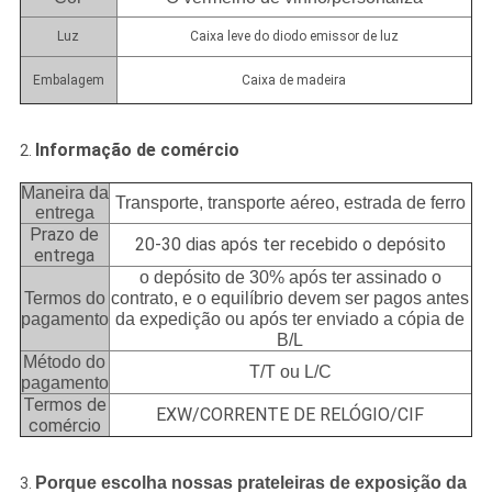
Luz
Caixa leve do diodo emissor de luz
Embalagem
Caixa de madeira
Informação de comércio
2.
Maneira da
Transporte, transporte aéreo, estrada de ferro
entrega
Prazo de
20-30 dias após ter recebido o depósito
entrega
o depósito de 30% após ter assinado o
Termos do
contrato, e o equilíbrio devem ser pagos antes
pagamento
da expedição ou após ter enviado a cópia de
B/L
Método do
T/T ou L/C
pagamento
Termos de
EXW/CORRENTE DE RELÓGIO/CIF
comércio
Porque escolha nossas prateleiras de exposição da
3.