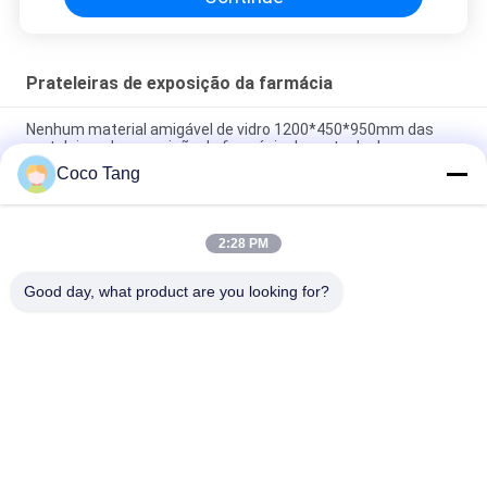
Prateleiras de exposição da farmácia
Nenhum material amigável de vidro 1200*450*950mm das
prateleiras de exposição da farmácia da porta do dano
Coco Tang
Armário de medicina chinesa antigo, espessura do armário
0.6-1.5mm da farmácia do metal
2:28 PM
Multi prateleiras de exposição da farmácia da função para o
material do aço do hospital
Good day, what product are you looking for?
Categorias populares
Todos
Shelving Da 
Shelving Da 
Exposição Da Loja
Exposição Do 
Supermercado
Prateleiras Do 
Mostras Da 
Armazenamento Do 
Ourivesaria